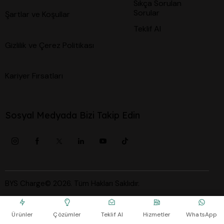
Sıkça Sorulan
Sorular
Şartlar ve Koşullar
Teklif Al
Gizlilik ve Çerez Politikası
Kariyer Fırsatları
Sosyal Medyada Bizi Takip Edin
BYS Charge© 2026. Tüm Hakları Saklıdır.
Ürünler
Çözümler
Teklif Al
Hizmetler
WhatsApp