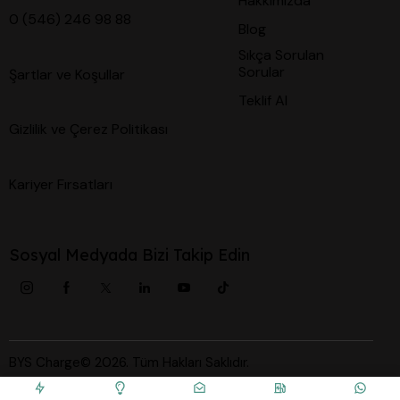
Hakkımızda
0 (546) 246 98 88
Blog
Sıkça Sorulan
Sorular
Şartlar ve Koşullar
Teklif Al
Gizlilik ve Çerez Politikası
Kariyer Fırsatları
Sosyal Medyada Bizi Takip Edin
BYS Charge© 2026. Tüm Hakları Saklıdır.