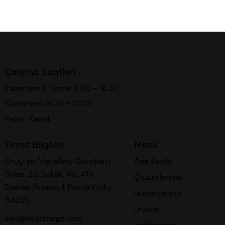
Çalışma Saatleri
Pazartesi & Cuma: 9.00 – 18.30
Cumartesi: 9.00 – 13.00
Pazar: Kapalı
Firma Bilgileri
Menü
Oruçreis Mahallesi, Giyimkent
Ana Sayfa
Sitesi, 20. Sokak, No. 41A,
Çözümlerimiz
Esenler/İstanbul, Posta Kodu:
Hizmetlerimiz
34235
Ürünler
info@byscharge.com