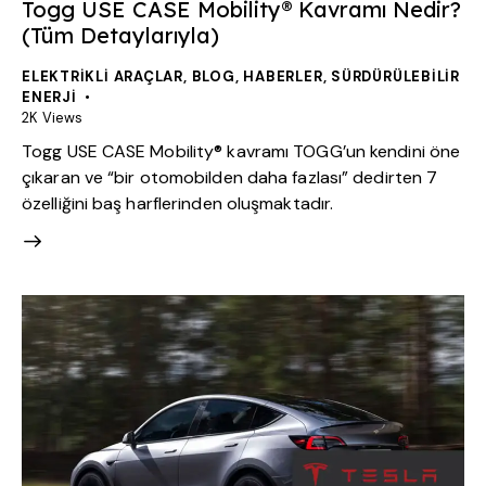
Togg USE CASE Mobility® Kavramı Nedir?
(Tüm Detaylarıyla)
ELEKTRIKLI ARAÇLAR
,
BLOG
,
HABERLER
,
SÜRDÜRÜLEBILIR
ENERJI
2K
Views
Togg USE CASE Mobility® kavramı TOGG’un kendini öne
çıkaran ve “bir otomobilden daha fazlası” dedirten 7
özelliğini baş harflerinden oluşmaktadır.